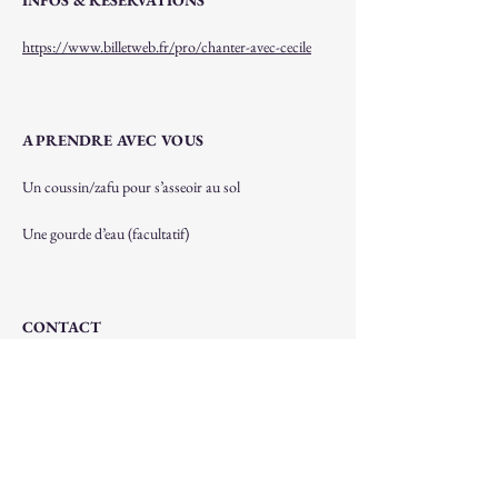
INFOS & RÉSERVATIONS
https://www.billetweb.fr/pro/chanter-avec-cecile
A PRENDRE AVEC VOUS
Un coussin/zafu pour s’asseoir au sol
Une gourde d’eau (facultatif)
CONTACT
Cécile 0486 26 46 06
lessoireesmantras@gmail.com