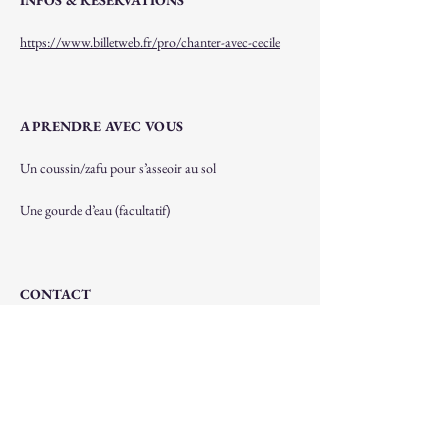
INFOS & RÉSERVATIONS
https://www.billetweb.fr/pro/chanter-avec-cecile
A PRENDRE AVEC VOUS
Un coussin/zafu pour s’asseoir au sol
Une gourde d’eau (facultatif)
CONTACT
Cécile 0486 26 46 06
lessoireesmantras@gmail.com