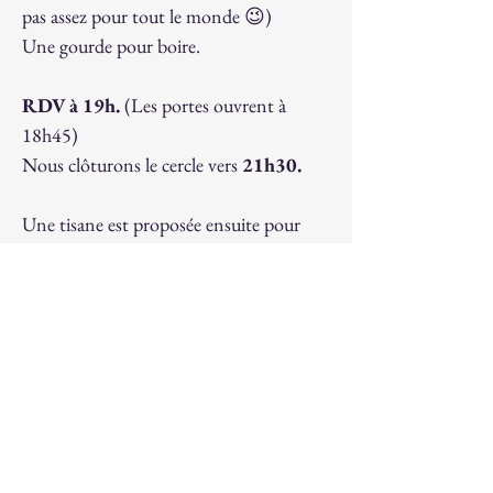
pas assez pour tout le monde 😉)
Une gourde pour boire.
RDV à 19h.
 (Les portes ouvrent à 
18h45)
Nous clôturons le cercle vers 
21h30.
Une tisane est proposée ensuite pour 
celles et ceux qui aiment prolonger ces 
temps de rencontre avant de rentrer 
chez eux.
Prix : 
20€/adulte et 10€/enfant
(L'argent ne doit pas être un frein. Si ce 
montant est trop pour toi, dans ce 
moment de ta vie, tu peux donner ce 
qui est possible aujourd'hui).