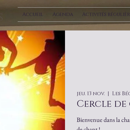
s
Accueil
Agenda
Activités régulièr
jeu. 13 nov.
  |  
Les Bé
Cercle de
Bienvenue dans la chale
de chant !