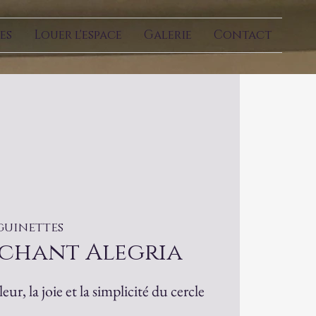
es
Louer l'espace
Galerie
Contact
guinettes
 chant Alegria
ur, la joie et la simplicité du cercle